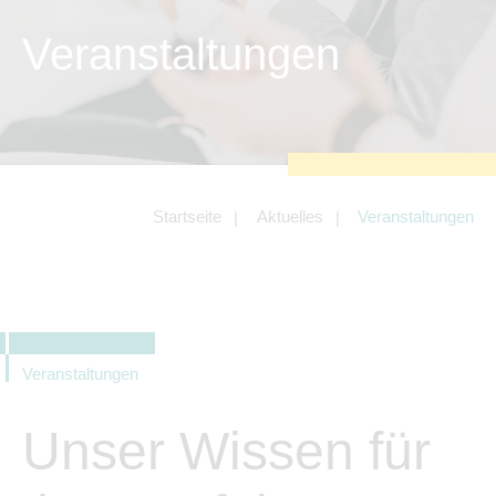
Tracking- und Targeting-Cookies
Veranstaltungen
Diese Cookies sind erforderlich, um
unsere Website auf Ihre Bedürfnisse hin
zu optimieren. Hierzu gehört eine
bedarfsgerechte Gestaltung und
fortlaufende Verbesserung unseres
Angebotes einschließlich der Verknüpfung
zu Social-Media-Angeboten von z.B.
Facebook und LinkedIn.
Betreibercookies
Startseite
Aktuelles
Veranstaltungen
Diese Cookies sind erforderlich, um z.B.
Google Maps zu nutzen oder eingebettete
Videos abspielen zu können.
Veranstaltungen
Unser Wissen für