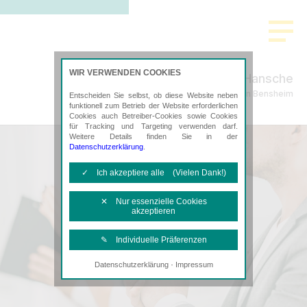
>
WIR VERWENDEN COOKIES
Froschauer & Hansche
Steuerberatung in Bensheim
Entscheiden Sie selbst, ob diese Website neben
funktionell zum Betrieb der Website erforderlichen
Cookies auch Betreiber-Cookies sowie Cookies
für Tracking und Targeting verwenden darf.
Weitere Details finden Sie in der
Datenschutzerklärung
.
✓ Ich akzeptiere alle (Vielen Dank!)
✕ Nur essenzielle Cookies
akzeptieren
✎ Individuelle Präferenzen
·
Datenschutzerklärung
Impressum
Notwendige Cookies
Diese Cookies sind erforderlich, um die
grundlegende Funktionalität der Website
zu sichern.