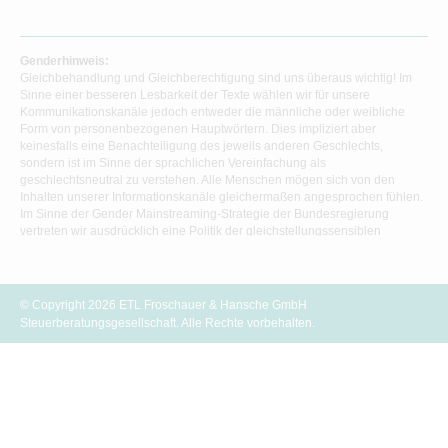
Genderhinweis:
Gleichbehandlung und Gleichberechtigung sind uns überaus wichtig! Im
Sinne einer besseren Lesbarkeit der Texte wählen wir für unsere
Kommunikationskanäle jedoch entweder die männliche oder weibliche
Form von personenbezogenen Hauptwörtern. Dies impliziert aber
keinesfalls eine Benachteiligung des jeweils anderen Geschlechts,
sondern ist im Sinne der sprachlichen Vereinfachung als
geschlechtsneutral zu verstehen. Alle Menschen mögen sich von den
Inhalten unserer Informationskanäle gleichermaßen angesprochen fühlen.
Im Sinne der Gender Mainstreaming-Strategie der Bundesregierung
vertreten wir ausdrücklich eine Politik der gleichstellungssensiblen
Informationsvermittlung.
© Copyright 2026 ETL Froschauer & Hansche GmbH
Steuerberatungsgesellschaft. Alle Rechte vorbehalten.