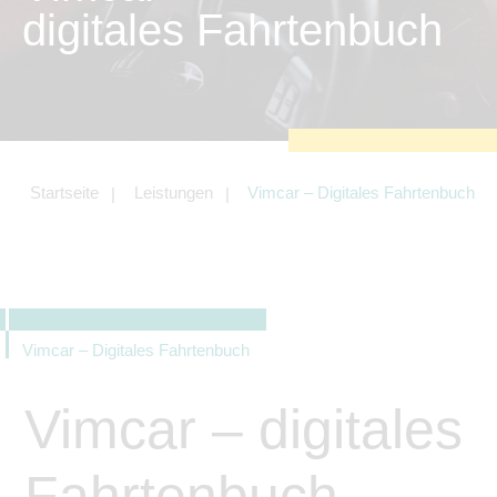
zu sichern.
digitales Fahrtenbuch
Tracking- und Targeting-Cookies
Diese Cookies sind erforderlich, um
unsere Website auf Ihre Bedürfnisse hin
zu optimieren. Hierzu gehört eine
bedarfsgerechte Gestaltung und
fortlaufende Verbesserung unseres
Angebotes einschließlich der
Verknüpfung zu Social-Media-
Angeboten von z.B. Facebook und
Startseite
Leistungen
Vimcar – Digitales Fahrtenbuch
LinkedIn.
Betreibercookies
Diese Cookies sind erforderlich, um z.B.
Google Maps zu nutzen oder
eingebettete Videos abspielen zu
können.
Vimcar – Digitales Fahrtenbuch
Vimcar – digitales
Fahrtenbuch