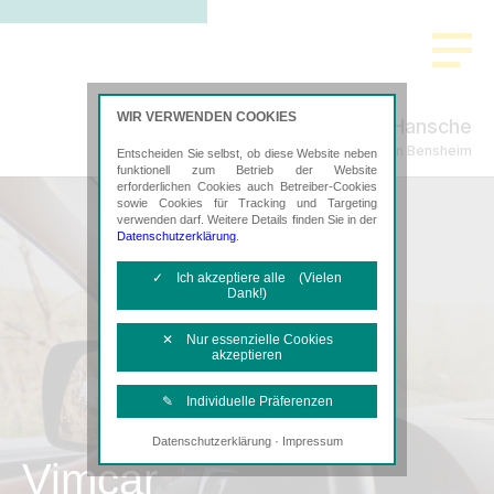
WIR VERWENDEN COOKIES
Froschauer & Hansche
Steuerberatung in Bensheim
Entscheiden Sie selbst, ob diese Website neben
funktionell zum Betrieb der Website
erforderlichen Cookies auch Betreiber-Cookies
sowie Cookies für Tracking und Targeting
verwenden darf. Weitere Details finden Sie in der
Datenschutzerklärung
.
✓ Ich akzeptiere alle (Vielen
Dank!)
✕ Nur essenzielle Cookies
akzeptieren
✎ Individuelle Präferenzen
·
Datenschutzerklärung
Impressum
Notwendige Cookies
Vimcar
Diese Cookies sind erforderlich, um die
grundlegende Funktionalität der Website